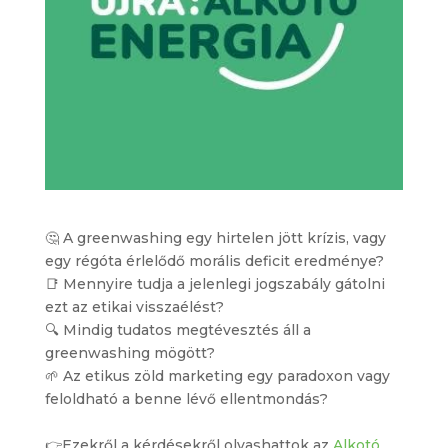
🤔 A greenwashing egy hirtelen jött krízis, vagy
egy régóta érlelődő morális deficit eredménye?
📑 Mennyire tudja a jelenlegi jogszabály gátolni
ezt az etikai visszaélést?
🔍 Mindig tudatos megtévesztés áll a
greenwashing mögött?
🌱 Az etikus zöld marketing egy paradoxon vagy
feloldható a benne lévő ellentmondás?
👉Ezekről a kérdésekről olvashattok az
Alkotó