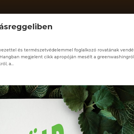
lásreggeliben
rnyezettel és természetvédelemmel foglalkozó rovatának vend
öld Hangban megjelent cikk apropóján mesélt a greenwashingró
l, a...