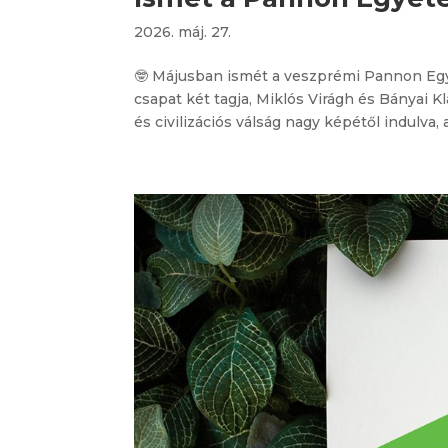
2026. máj. 27.
🤓 Májusban ismét a veszprémi Pannon Eg
csapat két tagja, Miklós Virágh és Bányai K
és civilizációs válság nagy képétől indulva,