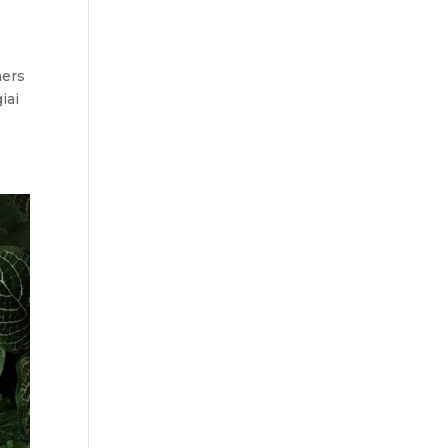
hers
iai