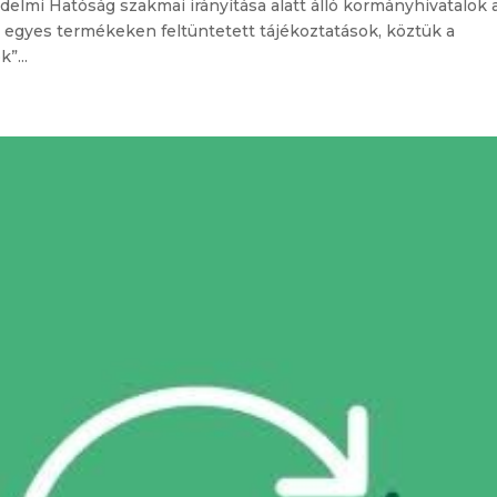
elmi Hatóság szakmai irányítása alatt álló kormányhivatalok 
tal egyes termékeken feltüntetett tájékoztatások, köztük a
”...