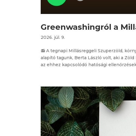
Greenwashingról a Mil
2026. júl. 9.
📻 A tegnapi Millásreggeli Szuperzöld, kö
alapító tagunk, Berta László volt, aki a Z
az ehhez kapcsolódó hatósági ellenőrzésekrő