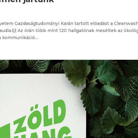
yetem Gazdaságtudományi Karán tartott előadást a Cleanwas
laudia.🙌 Az órán több mint 120 hallgatónak meséltek az ökológ
 a kommunikáció...