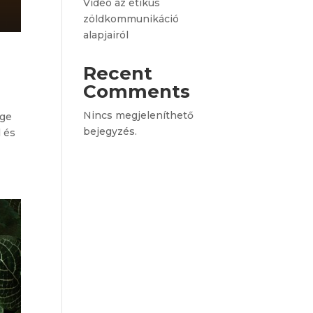
Videó az etikus
zöldkommunikáció
alapjairól
Recent
Comments
Nincs megjeleníthető
ége
bejegyzés.
l és