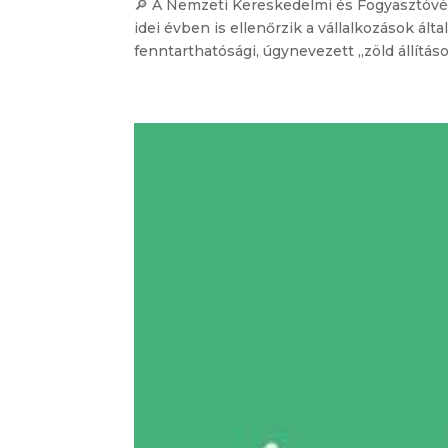
🔎 A Nemzeti Kereskedelmi és Fogyasztóvéd
idei évben is ellenőrzik a vállalkozások ál
fenntarthatósági, úgynevezett „zöld állítások