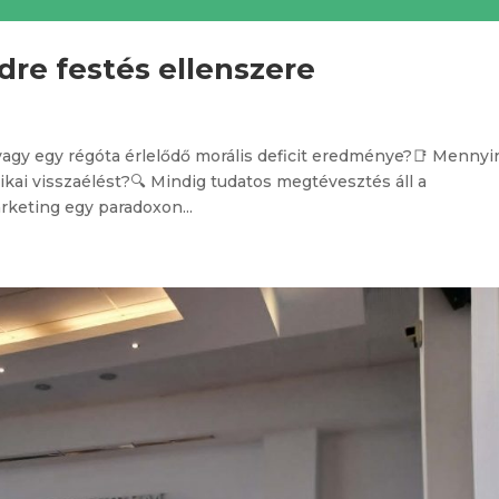
dre festés ellenszere
 vagy egy régóta érlelődő morális deficit eredménye?📑 Mennyi
etikai visszaélést?🔍 Mindig tudatos megtévesztés áll a
keting egy paradoxon...